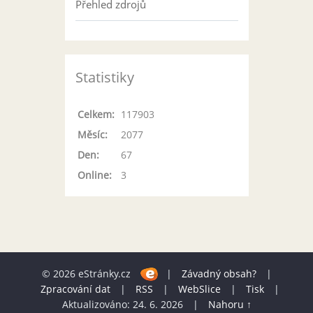
Přehled zdrojů
Statistiky
Celkem:
117903
Měsíc:
2077
Den:
67
Online:
3
© 2026 eStránky.cz
|
Závadný obsah?
|
Zpracování dat
|
RSS
|
WebSlice
|
Tisk
|
Aktualizováno: 24. 6. 2026
|
Nahoru ↑