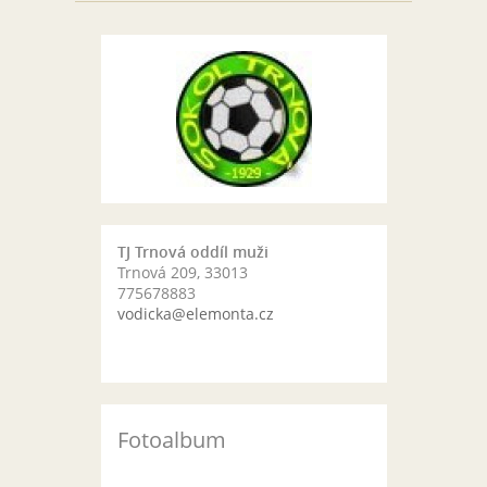
TJ Trnová oddíl muži
Trnová 209, 33013
775678883
vodicka@elemonta.cz
Fotoalbum