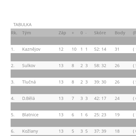
TABULKA
Rk.
Tým
Záp
+
0
-
Skóre
Body
(
1.
Kaznějov
12
10
1
1
52: 14
31
(
2.
Sulkov
13
8
2
3
58: 32
26
( 
3.
Tlučná
13
8
2
3
39: 30
26
( 
4.
D.Bělá
13
7
3
3
42: 17
24
( 
5.
Blatnice
13
6
1
6
25: 23
19
( 
6.
Kožlany
13
5
3
5
37: 39
18
( 