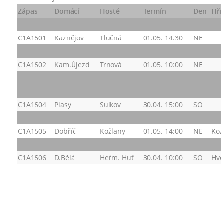
Zápas
Domácí
Hosté
Termín
Den
Hř
C1A1501
Kaznějov
Tlučná
01.05. 14:30
NE
C1A1502
Kam.Újezd
Trnová
01.05. 10:00
NE
C1A1504
Plasy
Sulkov
30.04. 15:00
SO
C1A1505
Dobříč
Kožlany
01.05. 14:00
NE
Ko
C1A1506
D.Bělá
Heřm. Huť
30.04. 10:00
SO
Hv