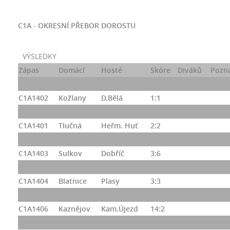
C1A - OKRESNÍ PŘEBOR DOROSTU
VÝSLEDKY
Zápas
Domácí
Hosté
Skóre
Diváků
Pozn
C1A1402
Kožlany
D.Bělá
1:1
C1A1401
Tlučná
Heřm. Huť
2:2
C1A1403
Sulkov
Dobříč
3:6
C1A1404
Blatnice
Plasy
3:3
C1A1406
Kaznějov
Kam.Újezd
14:2