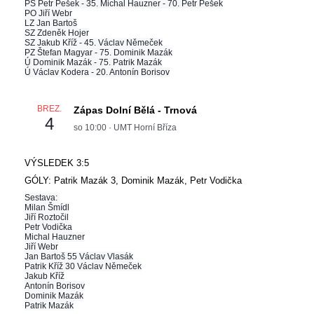
PS Petr Pešek - 35. Michal Hauzner - 70. Petr Pešek
PO Jiří Webr
LZ Jan Bartoš
SZ Zdeněk Hojer
SZ Jakub Kříž - 45. Václav Němeček
PZ Štefan Magyar - 75. Dominik Mazák
Ú Dominik Mazák - 75. Patrik Mazák
Ú Václav Kodera - 20. Antonín Borisov
BŘEZ.
Zápas Dolní Bělá - Trnová
4
so
10:00
·
UMT Horní Bříza
VÝSLEDEK 3:5
GÓLY: Patrik Mazák 3, Dominik Mazák, Petr Vodička
Sestava:
Milan Šmídl
Jiří Roztočil
Petr Vodička
Michal Hauzner
Jiří Webr
Jan Bartoš 55 Václav Vlasák
Patrik Kříž 30 Václav Němeček
Jakub Kříž
Antonín Borisov
Dominik Mazák
Patrik Mazák