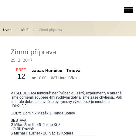
Úvod
MUŽI
Zimní příprava
Zimní příprava
25. 2. 2017
BŘEZ.
zápas Hunčice - Trnová
12
ne
10:00
·
UMT Horní Bříza
VÝSLEDEK 6:4 tentokrát není vůbec důležitý, experimenty v obraně
jsme odměnili soupeře 4mi rychlými góly a jsme zase chytřejší.. Pak
se hrálo dobře a hlavně to byl týmový výkon, což je mnohem
důležitější.
GÓLY: Dominik Mazák 3, Tonda Boriov
SESTAVA
G Milan Šmídl - 45. Jakub Kříž
LO Jiří Roztočil
S Michal Hauzner - 20. Václav Kodera