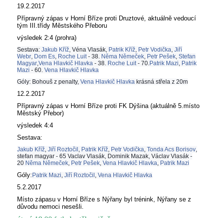
19.2.2017
Přípravný zápas v Horní Bříze proti Druztové, aktuálně vedoucí
tým III.třídy Městského Přeboru
výsledek 2:4 (prohra)
Sestava:
Jakub Kříž
, Véna Vlasák,
Patrik Kříž
,
Petr Vodička
,
Jiří
Webr
,
Dom Es
,
Roche Luit
- 38.
Něma Němeček
,
Petr Pešek
,
Stefan
Magyar
,
Vena Hlavkič Hlavka
- 38.
Roche Luit
- 70.
Patrik Mazi
,
Patrik
Mazi
- 60.
Vena Hlavkič Hlavka
Góly: Bohouš z penalty,
Vena Hlavkič Hlavka
krásná střela z 20m
12.2.2017
Přípravný zápas v Horní Bříze proti FK Dýšina (aktuálně 5.místo
Městský Přebor)
výsledek 4:4
Sestava:
Jakub Kříž
,
Jiří Roztočil
,
Patrik Kříž
,
Petr Vodička
,
Tonda Acs Borisov
,
stefan magyar - 65 Vaclav Vlasák, Dominik Mazak, Václav Vlasák -
20
Něma Němeček
,
Petr Pešek
,
Vena Hlavkič Hlavka
,
Patrik Mazi
Góly:
Patrik Mazi
,
Jiří Roztočil
,
Vena Hlavkič Hlavka
5.2.2017
Místo zápasu v Horní Bříze s Nýřany byl trénink, Nýřany se z
důvodu nemoci nesešli.