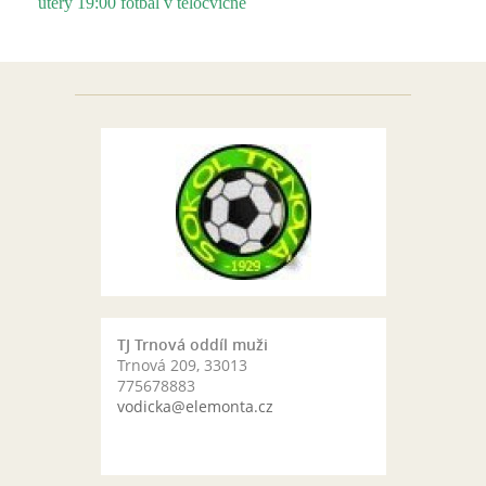
úterý 19:00 fotbal v tělocvičně
TJ Trnová oddíl muži
Trnová 209, 33013
775678883
vodicka@elemonta.cz